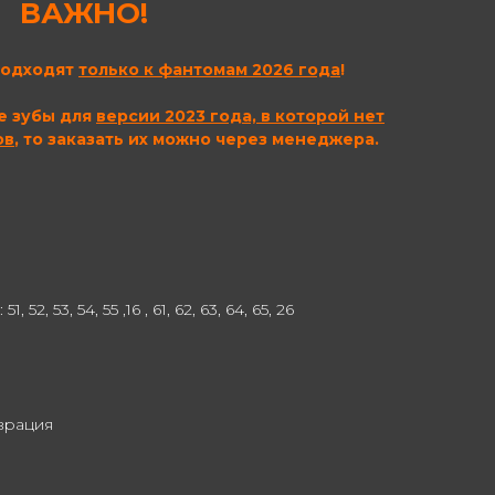
ВАЖНО!
подходят
только к фантомам 2026 года
!
е зубы для
версии 2023 года, в которой нет
ов
, то заказать их можно через менеджера.
, 52, 53, 54, 55 ,16 , 61, 62, 63, 64, 65, 26
врация