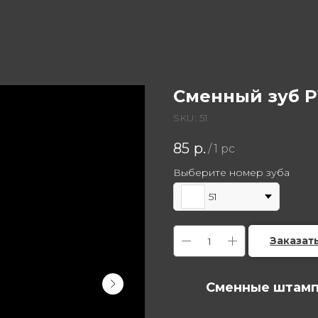
Сменный зуб P
SKU:
51
85
р.
/
1 pc
Выберите номер зуба
51
Заказат
Сменные штампи