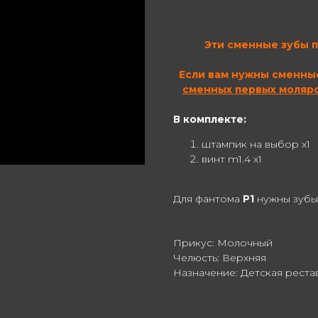
Эти сменные зубы 
Если вам нужны сменны
сменных первых моляр
В комплекте:
штампик на выбор х1
винт m1.4 х1
Для фантома
P1
нужны зубы: 51
Прикус: Молочный
Челюсть: Верхняя
Назначение: Детская реста