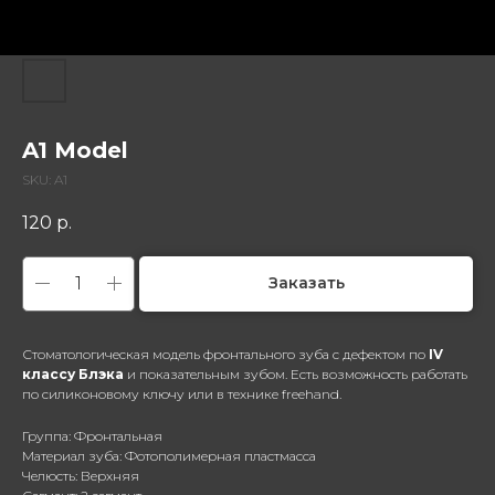
A1 Model
SKU:
A1
120
р.
Заказать
Стоматологическая модель фронтального зуба с дефектом по
IV
классу Блэка
и показательным зубом. Есть возможность работать
по силиконовому ключу или в технике freehand.
Группа: Фронтальная
Материал зуба: Фотополимерная пластмасса
Челюсть: Верхняя