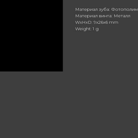
Материал зуба: Фотополим
Материал винта: Металл
WxHxD: 9x26x6 mm
Weight: 1 g