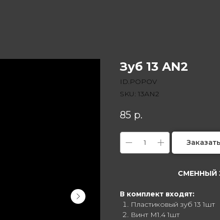
Зуб 13 AN2
ID.POPOV
SKU:
13AN2
85
р.
Заказат
СМЕННЫЙ 
В комплект входят:
Пластиковый зуб 13 1шт
Винт M1.4 1шт