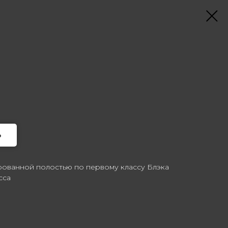
ь
ованной полостью по первому классу Блэка
сса