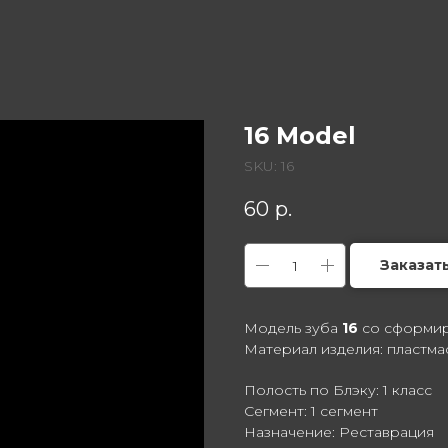
16 Model
SKU:
16
60
р.
Заказат
Модель зуба
16
со сформир
Материал изделия: пластма
Полость по Блэку: 1 класс
Сегмент: 1 сегмент
Назначение: Реставрация